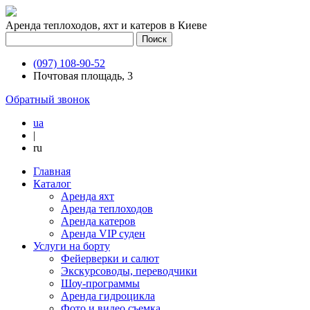
Аренда теплоходов, яхт и катеров в Киеве
(097) 108-90-52
Почтовая площадь, 3
Обратный звонок
ua
|
ru
Главная
Каталог
Аренда яхт
Аренда теплоходов
Аренда катеров
Аренда VIP суден
Услуги на борту
Фейерверки и салют
Экскурсоводы, переводчики
Шоу-программы
Аренда гидроцикла
Фото и видео съемка