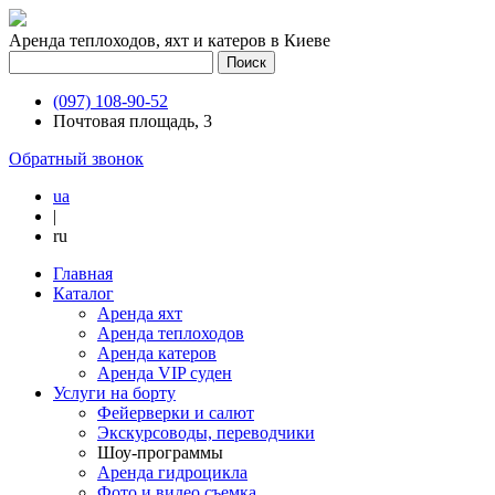
Аренда теплоходов, яхт и катеров в Киеве
(097) 108-90-52
Почтовая площадь, 3
Обратный звонок
ua
|
ru
Главная
Каталог
Аренда яхт
Аренда теплоходов
Аренда катеров
Аренда VIP суден
Услуги на борту
Фейерверки и салют
Экскурсоводы, переводчики
Шоу-программы
Аренда гидроцикла
Фото и видео съемка