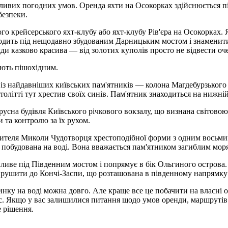
тливих погодних умов. Оренда яхти на Осокорках здійснюється пі
безпеки.
го крейсерського яхт-клубу або яхт-клубу Рів'єра на Осокорках.
одить під нещодавно збудованим Дарницьким мостом і знаменити
и казково красива — від золотих куполів просто не відвести оч
ають пішохідним.
 із найдавніших київських пам'ятників — колона Магдебурзького 
літті тут хрестив своїх синів. Пам'ятник знаходиться на нижній 
ярусна будівля Київського річкового вокзалу, що визнана світов
 та контролю за їх рухом.
теля Миколи Чудотворця хрестоподібної форми з одним восьмиг
 побудована на воді. Вона вважається пам'ятником загиблим мор
ливе під Південним мостом і попрямує в бік Ольгиного острова.
 вирушити до Кончі-Заспи, що розташована в південному напрямку
ку на воді можна довго. Але краще все це побачити на власні очі
ас. Якщо у вас залишилися питання щодо умов оренди, маршрутів к
е рішення.