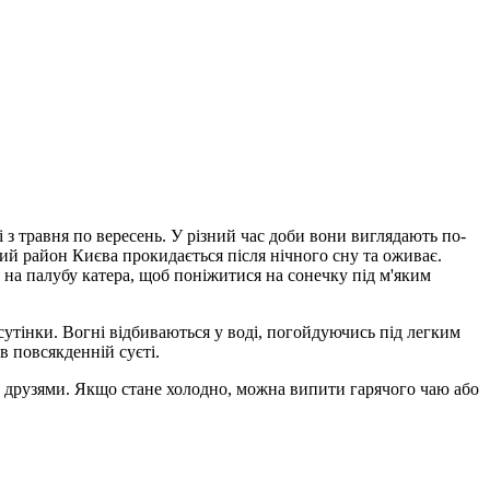
і з травня по вересень. У різний час доби вони виглядають по-
ий район Києва прокидається після нічного сну та оживає.
е на палубу катера, щоб поніжитися на сонечку під м'яким
сутінки. Вогні відбиваються у воді, погойдуючись під легким
в повсякденній суєті.
з друзями. Якщо стане холодно, можна випити гарячого чаю або