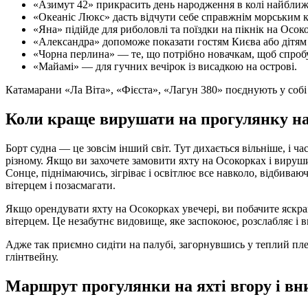
«Азимут 42» прикрасить день народження в колі найближч
«Океаніс Люкс» дасть відчути себе справжнім морським к
«Яна» підійде для риболовлі та поїздки на пікнік на Осо
«Александра» допоможе показати гостям Києва або дітям 
«Чорна перлина» — те, що потрібно новачкам, щоб спробу
«Майамі» — для гучних вечірок із висадкою на острові.
Катамарани «Ла Віта», «Фієста», «Лагун 380» поєднують у собі
Коли краще вирушати на прогулянку на
Борт судна — це зовсім інший світ. Тут дихається вільніше, і ч
різному. Якщо ви захочете замовити яхту на Осокорках і вируш
Сонце, піднімаючись, зігріває і освітлює все навколо, відбива
вітерцем і позасмагати.
Якщо орендувати яхту на Осокорках увечері, ви побачите яскра
вітерцем. Це незабутнє видовище, яке заспокоює, розслабляє і
Адже так приємно сидіти на палубі, загорнувшись у теплий пл
глінтвейну.
Маршрут прогулянки на яхті вгору і вни