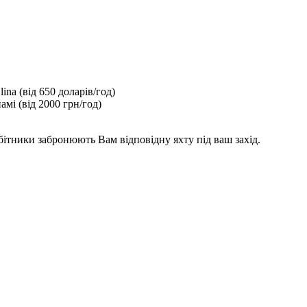
lina (від 650 доларів/год)
амі (від 2000 грн/год)
обітники забронюють Вам відповідну яхту під ваш захід.