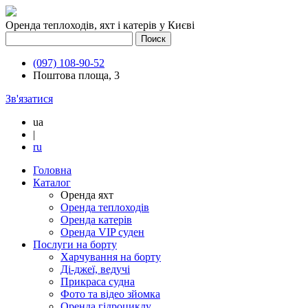
Оренда теплоходів, яхт і катерів у Києві
(097) 108-90-52
Поштова площа, 3
Зв'язатися
ua
|
ru
Головна
Каталог
Оренда яхт
Оренда теплоходів
Оренда катерів
Оренда VIP суден
Послуги на борту
Харчування на борту
Ді-джеї, ведучі
Прикраса судна
Фото та відео зйомка
Оренда гідроциклу