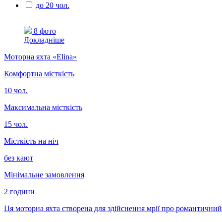
до 20 чол.
8 фото
Докладніше
Моторна яхта «Elina»
Комфортна місткість
10 чол.
Максимальна місткість
15 чол.
Місткість на ніч
без кают
Мінімальне замовлення
2 години
Ця моторна яхта створена для здійснення мрії про романтичний 