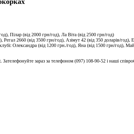
окорках
од), Пілар (від 2000 грн/год), Ла Віта (від 2500 грн/год)
, Регал 2660 (від 3500 грн/год), Азімут 42 (від 350 доларів/год), E
убі: Олександра (від 1200 грн./год), Яна (від 1500 грн/год), Май
 Зателефонуйте зараз за телефоном (097) 108-90-52 і наші співр