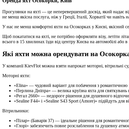
Оренда яхт Осокорки, Київ
Прогулянки на яхті — це неперевершений досвід, який надає від
не менш якісна послуга, ніж у Греції, Італії, Хорватії чи навіть 
У нас не менш комфортні яхти на Осокорках у Києві, якісний се
Щоб покататися на яхті, не потрібно оформляти візу, летіти літ
всього в 15 хвилинах їзди від центру Києва на автомобілі або 
Які яхти можна орендувати на Осокорк
У компанії KievFlot можна взяти напрокат моторні, вітрильні су
Моторні яхти:
«Elina» — чудовий варіант для побачення з романтичною 
«Перлина Дніпра» — велика круїзна яхта для святкувань в
«Регал 2660» — недороге рішення для душевного відпочин
«Sealine F44» і «Sealine S43 Sport (Amore)» підійдуть для 
Вітрильники:
«Пілар» (Баварія 37) — ідеальне рішення для романтичного
«Глорі» забезпечить повне розслаблення та душевну атмо