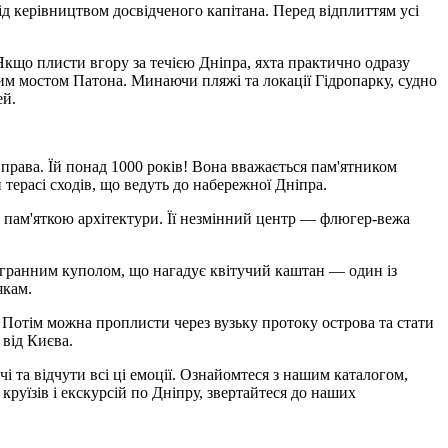
д керівництвом досвідченого капітана. Перед відплиттям усі
 Якщо плисти вгору за течією Дніпра, яхта практично одразу
м мостом Патона. Минаючи пляжі та локації Гідропарку, судно
ей.
права. Їй понад 1000 років! Вона вважається пам'ятником
терасі сходів, що ведуть до набережної Дніпра.
ою пам'яткою архітектури. Її незмінний центр — флюгер-вежа
ранним куполом, що нагадує квітучий каштан — один із
якам.
 Потім можна проплисти через вузьку протоку острова та стати
 від Києва.
 та відчути всі ці емоції. Ознайомтеся з нашим каталогом,
руїзів і екскурсій по Дніпру, звертайтеся до наших