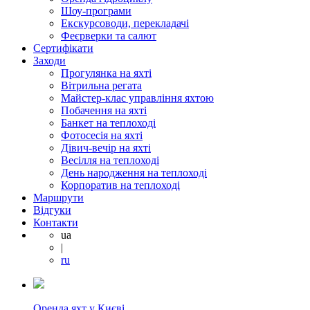
Шоу-програми
Екскурсоводи, перекладачі
Феєрверки та салют
Сертифікати
Заходи
Прогулянка на яхті
Вітрильна регата
Майстер-клас управління яхтою
Побачення на яхті
Банкет на теплоході
Фотосесія на яхті
Дівич-вечір на яхті
Весілля на теплоході
День народження на теплоході
Корпоратив на теплоході
Маршрути
Відгуки
Контакти
ua
|
ru
Оренда яхт у Києві