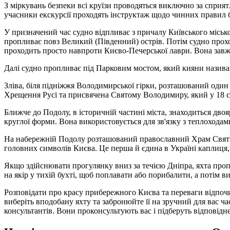
З міркувань безпеки всі круїзи проводяться виключно за сприя
учасники екскурсії проходять інструктаж щодо чинних правил 
У призначений час судно відпливає з причалу Київського місько
пропливає повз Великий (Південний) острів. Потім судно прох
проходить просто навпроти Києво-Печерської лаври. Вона завжд
Далі судно пропливає під Парковим мостом, який кияни назив
Зліва, біля підніжжя Володимирської гірки, розташований один
Хрещення Русі та присвячена Святому Володимиру, який у 18 сто
Ближче до Подолу, в історичній частині міста, знаходиться дво
круглої форми. Вона використовується для зв'язку з теплоходами
На набережній Подолу розташований православний Храм Святи
головних символів Києва. Це перша й єдина в Україні каплиця,
Якщо здійснювати прогулянку вниз за течією Дніпра, яхта проп
на якір у тихій бухті, щоб поплавати або порибалити, а потім
Розповідати про красу прибережного Києва та переваги відпочин
виберіть вподобану яхту та забронюйте її на зручний для вас ч
консультантів. Вони проконсультують вас і підберуть відповідн