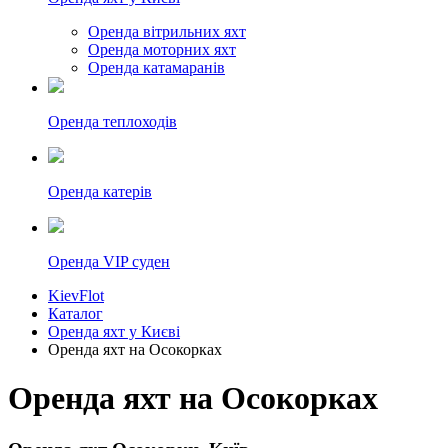
Оренда вітрильних яхт
Оренда моторних яхт
Оренда катамаранів
Оренда теплоходів
Оренда катерів
Оренда VIP суден
KievFlot
Каталог
Оренда яхт у Києві
Оренда яхт на Осокорках
Оренда яхт на Осокорках