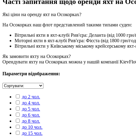
Часті запитання щодо оренди яхт на Ос
Які ціни на оренду яхт на Осокорках?
На Осокорках наш флот представлений такими типами суден:
Вітрильні яхти в яхт-клубі Рив'єра: Деланта (від 1000 грн/г
Моторні яхти в яхт-клубі Рив'єра: Фієста (від 1800 грн/год)
Вітрильні яхти у Київському міському крейсерському яхт-кл
Як замовити яхту на Осокорках?
Орендувати яхту на Осокорках можна у нашій компанії KievFlot.
Параметри відображення:
до 2 чол.
до 4 чол.
до 5 чол.
до 6 чол.
до 8 чол.
до 10 чол.
до 15 чол.