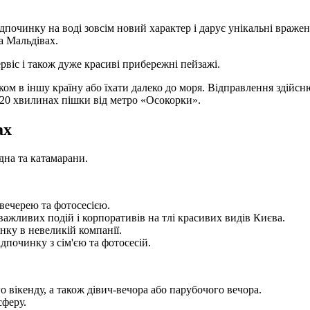
починку на воді зовсім новий характер і дарує унікальні вражен
на Мальдівах.
рвіс і також дуже красиві прибережні пейзажі.
аком в іншу країну або їхати далеко до моря. Відправлення здійс
в 20 хвилинах пішки від метро «Осокорки».
ах
дна та катамарани.
вечерею та фотосесією.
ажливих подій і корпоративів на тлі красивих видів Києва.
ку в невеликій компанії.
відпочинку з сім'єю та фотосесій.
 вікенду, а також дівич-вечора або парубочого вечора.
сферу.