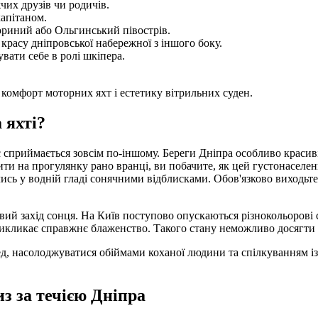
их друзів чи родичів.
апітаном.
кориний або Ольгинський півострів.
красу дніпровської набережної з іншого боку.
вати себе в ролі шкіпера.
 комфорт моторних яхт і естетику вітрильних суден.
 яхті?
ас сприймається зовсім по-іншому. Береги Дніпра особливо красив
ити на прогулянку рано вранці, ви побачите, як цей густонаселен
ючись у водній гладі сонячними відблисками. Обов'язково виходьт
вий захід сонця. На Київ поступово опускаються різнокольорові 
 викликає справжнє блаженство. Такого стану неможливо досягти 
ед, насолоджуватися обіймами коханої людини та спілкуванням і
з за течією Дніпра