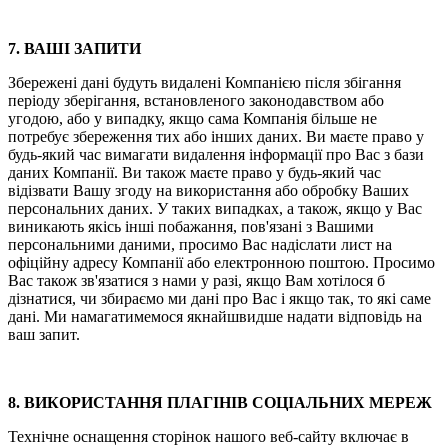
7. ВАШІ ЗАПИТИ
Збережені дані будуть видалені Компанією після збігання
періоду зберігання, встановленого законодавством або
угодою, або у випадку, якщо сама Компанія більше не
потребує збереження тих або інших даних. Ви маєте право у
будь-який час вимагати видалення інформації про Вас з бази
даних Компанії. Ви також маєте право у будь-який час
відізвати Вашу згоду на використання або обробку Ваших
персональних даних. У таких випадках, а також, якщо у Вас
виникають якісь інші побажання, пов'язані з Вашими
персональними даними, просимо Вас надіслати лист на
офіційну адресу Компанії або електронною поштою. Просимо
Вас також зв'язатися з нами у разі, якщо Вам хотілося б
дізнатися, чи збираємо ми дані про Вас і якщо так, то які саме
дані. Ми намагатимемося якнайшвидше надати відповідь на
ваш запит.
8. ВИКОРИСТАННЯ ПЛАГІНІВ СОЦІАЛЬНИХ МЕРЕЖ
Технічне оснащення сторінок нашого веб-сайту включає в