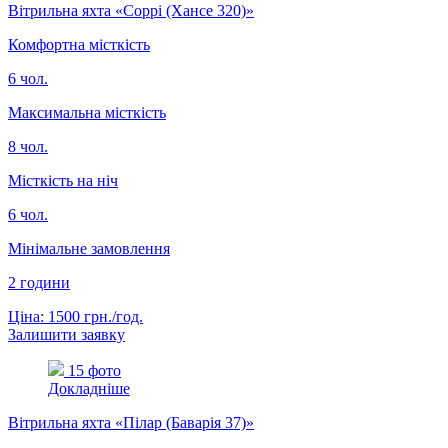
Вітрильна яхта «Соррі (Хансе 320)»
Комфортна місткість
6 чол.
Максимальна місткість
8 чол.
Місткість на ніч
6 чол.
Мінімальне замовлення
2 години
Ціна: 1500 грн./год.
Залишити заявку
15 фото
Докладніше
Вітрильна яхта «Пілар (Баварія 37)»