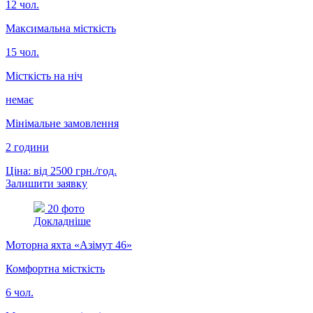
12 чол.
Максимальна місткість
15 чол.
Місткість на ніч
немає
Мінімальне замовлення
2 години
Ціна: від 2500 грн./год.
Залишити заявку
20 фото
Докладніше
Моторна яхта «Азімут 46»
Комфортна місткість
6 чол.