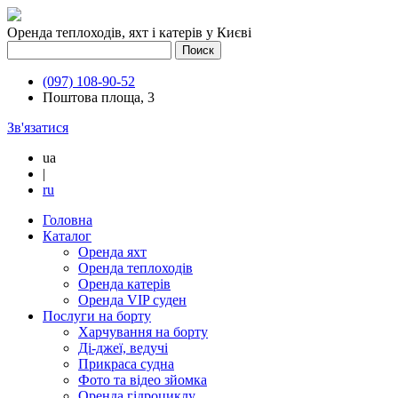
Оренда теплоходів, яхт і катерів у Києві
(097) 108-90-52
Поштова площа, 3
Зв'язатися
ua
|
ru
Головна
Каталог
Оренда яхт
Оренда теплоходів
Оренда катерів
Оренда VIP суден
Послуги на борту
Харчування на борту
Ді-джеї, ведучі
Прикраса судна
Фото та відео зйомка
Оренда гідроциклу