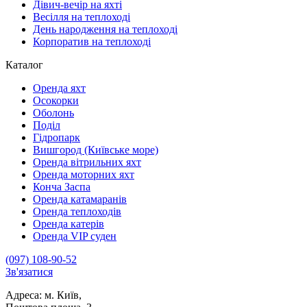
Дівич-вечір на яхті
Весілля на теплоході
День народження на теплоході
Корпоратив на теплоході
Каталог
Оренда яхт
Осокорки
Оболонь
Поділ
Гідропарк
Вишгород (Київське море)
Оренда вітрильних яхт
Оренда моторних яхт
Конча Заспа
Оренда катамаранів
Оренда теплоходів
Оренда катерів
Оренда VIP суден
(097) 108-90-52
Зв'язатися
Адреса: м. Київ,