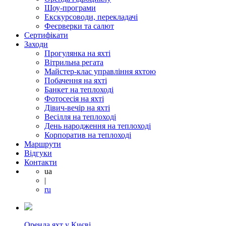
Шоу-програми
Екскурсоводи, перекладачі
Феєрверки та салют
Сертифікати
Заходи
Прогулянка на яхті
Вітрильна регата
Майстер-клас управління яхтою
Побачення на яхті
Банкет на теплоході
Фотосесія на яхті
Дівич-вечір на яхті
Весілля на теплоході
День народження на теплоході
Корпоратив на теплоході
Маршрути
Відгуки
Контакти
ua
|
ru
Оренда яхт у Києві