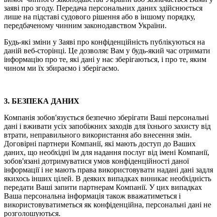
заяві про згоду. Передача персональних даних здійснюється
лише на підставі судового рішення або в іншому порядку,
передбаченому чинним законодавством України.
Будь-які зміни у Заяві про конфіденційність публікуються на
даній веб-сторінці. Це дозволяє Вам у будь-який час отримати
інформацію про те, які дані у нас зберігаються, і про те, яким
чином ми їх збираємо і зберігаємо.
3. БЕЗПЕКА ДАНИХ
Компанія зобов'язується безпечно зберігати Ваші персональні
дані і вживати усіх запобіжних заходів для їхнього захисту від
втрати, неправильного використання або внесення змін.
Договірні партнери Компанії, які мають доступ до Ваших
даних, що необхідні їм для надання послуг від імені Компанії,
зобов'язані дотримуватися умов конфіденційності даної
інформації і не мають права використовувати надані дані задля
якихось інших цілей. В деяких випадках виникає необхідність
передати Ваші запити партнерам Компанії. У цих випадках
Ваша персональна інформація також вважатиметься і
використовуватиметься як конфіденційна, персональні дані не
розголошуються.