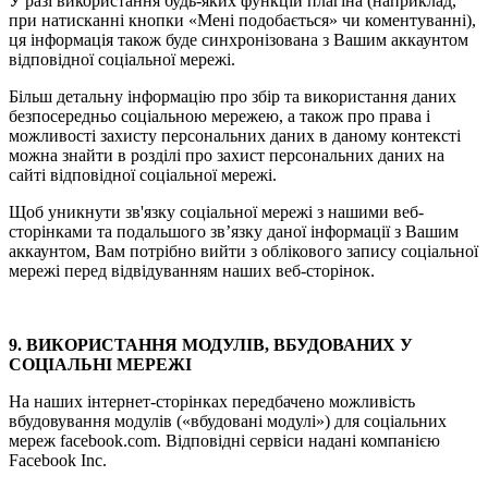
У разі використання будь-яких функцій плагіна (наприклад,
при натисканні кнопки «Мені подобається» чи коментуванні),
ця інформація також буде синхронізована з Вашим аккаунтом
відповідної соціальної мережі.
Більш детальну інформацію про збір та використання даних
безпосередньо соціальною мережею, а також про права і
можливості захисту персональних даних в даному контексті
можна знайти в розділі про захист персональних даних на
сайті відповідної соціальної мережі.
Щоб уникнути зв'язку соціальної мережі з нашими веб-
сторінками та подальшого зв’язку даної інформації з Вашим
аккаунтом, Вам потрібно вийти з облікового запису соціальної
мережі перед відвідуванням наших веб-сторінок.
9. ВИКОРИСТАННЯ МОДУЛІВ, ВБУДОВАНИХ У
СОЦІАЛЬНІ МЕРЕЖІ
На наших інтернет-сторінках передбачено можливість
вбудовування модулів («вбудовані модулі») для соціальних
мереж facebook.com. Відповідні сервіси надані компанією
Facebook Inc.