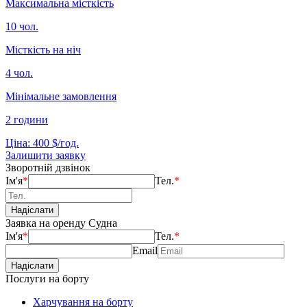
Максимальна місткість
10 чол.
Місткість на ніч
4 чол.
Мінімальне замовлення
2 години
Ціна: 400 $/год.
Залишити заявку
Зворотній дзвінок
Ім'я
*
Тел.
*
Заявка на оренду Судна
Ім'я
*
Тел.
*
Email
Послуги на борту
Харчування на борту