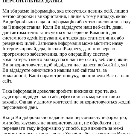
ПЕРСОНАЛЬНИХ ДАНИХ
Ми збираємо інформацію, яка стосується певних осіб, лише з
метою обробки і використання, і лише в тому випадку, якщо
Ви добровільно надали інформацію або чітко висловили згоду
на її використання. Коли Ви відвідуєте наш веб-сайт, деякі
дані автоматично записуються на сервери Компанії для
системного адміністрування, а також для статистичних або
резервних цілей. Записана інформація може містити: назву
Інтернет-провайдера, інколи ІР-адресу, дані про версію
програмного забезпечення, про операційну систему
комп'ютера, з якого відвідується наш веб-сайт, веб-сайт, який
Ви використовуєте, щоб відвідати нас, адреси веб-сайтів, які
Ви відвідуєте одночасно з нашим веб-сайтом та, за
можливості, Ваші параметри пошуку, що привели Вас на наш
сайт.
Така інформація дозволяє зробити висновки про те, яка
аудиторія відвідує наш сайт, ефективність маркетингових
заходів. Однак у даному контексті не використовуються жодні
персональні дані.
Якщо Ви добровільно надаєте нам персональну інформацію,
ми зобов'язуємося не використовувати, не обробляти і не
передавати таку інформацію у спосіб, що виходить за межі
вимог чинного законодавства України або зазначається Вами у