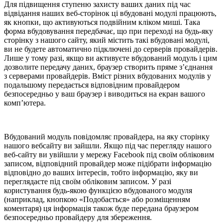
Для підвищення ступеню захисту ваших даних під час
відвідання наших веб-сторінок ці вбудовані модулі працюють,
як кнопки, що активуються подвійним кліком миші. Така
форма вбудовування передбачає, що при переході на будь-яку
сторінку з нашого сайту, який містить такі вбудовані модулі,
ви не будете автоматично підключені до серверів провайдерів.
Лише у тому разі, якщо ви активуєте вбудований модуль і цим
дозволите передачу даних, браузер створить пряме з’єднання
з серверами провайдерів. Вміст різних вбудованих модулів у
подальшому передається відповідним провайдером
безпосередньо у ваш браузер і виводиться на екран вашого
комп’ютера.
Вбудований модуль повідомляє провайдера, на яку сторінку
нашого вебсайту ви зайшли. Якщо під час перегляду нашого
веб-сайту ви увійшли у мережу Facebook під своїм обліковим
записом, відповідний провайдер може підібрати інформацію
відповідно до ваших інтересів, тобто інформацію, яку ви
переглядаєте під своїм обліковим записом. У разі
користування будь-якою функцією вбудованого модуля
(наприклад, кнопкою «Подобається» або розміщенням
коментаря) ця інформація також буде передана браузером
безпосередньо провайдеру для збереження.