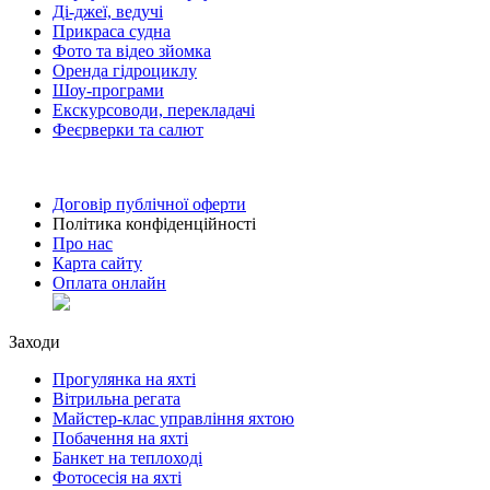
Ді-джеї, ведучі
Прикраса судна
Фото та відео зйомка
Оренда гідроциклу
Шоу-програми
Екскурсоводи, перекладачі
Феєрверки та салют
Договір публічної оферти
Політика конфіденційності
Про нас
Карта сайту
Оплата онлайн
Заходи
Прогулянка на яхті
Вітрильна регата
Майстер-клас управління яхтою
Побачення на яхті
Банкет на теплоході
Фотосесія на яхті