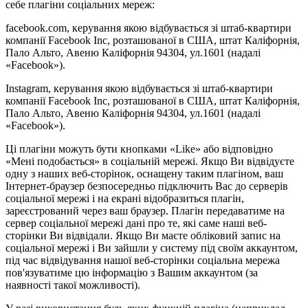
себе плагіни соціальних мереж:
facebook.com, керування якою відбувається зі штаб-квартири
компанії Facebook Inc, розташованої в США, штат Каліфорнія,
Пало Альто, Авеню Каліфорнія 94304, ул.1601 (надалі
«Facebook»).
Instagram, керування якою відбувається зі штаб-квартири
компанії Facebook Inc, розташованої в США, штат Каліфорнія,
Пало Альто, Авеню Каліфорнія 94304, ул.1601 (надалі
«Facebook»).
Ці плагіни можуть бути кнопками «Like» або відповідно
«Мені подобається» в соціальній мережі. Якщо Ви відвідуєте
одну з наших веб-сторінок, оснащену таким плагіном, ваш
Інтернет-браузер безпосередньо підключить Вас до серверів
соціальної мережі і на екрані відобразиться плагін,
зареєстрований через ваш браузер. Плагін передаватиме на
сервер соціальної мережі дані про те, які саме наші веб-
сторінки Ви відвідали. Якщо Ви маєте обліковий запис на
соціальної мережі і Ви зайшли у систему під своїм аккаунтом,
під час відвідування нашої веб-сторінки соціальна мережа
пов'язуватиме цю інформацію з Вашим аккаунтом (за
наявності такої можливості).