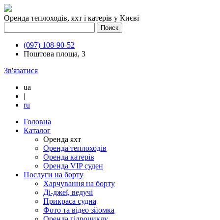
Оренда теплоходів, яхт і катерів у Києві
(097) 108-90-52
Поштова площа, 3
Зв'язатися
ua
|
ru
Головна
Каталог
Оренда яхт
Оренда теплоходів
Оренда катерів
Оренда VIP суден
Послуги на борту
Харчування на борту
Ді-джеї, ведучі
Прикраса судна
Фото та відео зйомка
Оренда гідроциклу