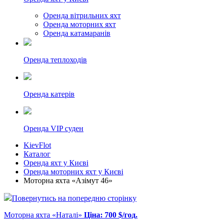
Оренда вітрильних яхт
Оренда моторних яхт
Оренда катамаранів
Оренда теплоходів
Оренда катерів
Оренда VIP суден
KievFlot
Каталог
Оренда яхт у Києві
Оренда моторних яхт у Києві
Моторна яхта «Азімут 46»
Повернутись на попередню сторінку
Моторна яхта «Наталі»
Ціна: 700 $/год.