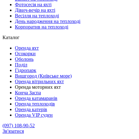
Фотосесія на яхті
Дівич-вечір на яхті
Весілля на теплоході
День народження на теплоході
Корпоратив на теплоході
Каталог
Оренда яхт
Осокорки
Оболонь
Поділ
Гідропарк
Вишгород (Київське море)
Оренда вітрильних яхт
Оренда моторних яхт
Конча Заспа
Оренда катамаранів
Оренда теплоходів
Оренда катерів
Оренда VIP суден
(097) 108-90-52
Зв'язатися