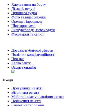
Харчування на борту
Ді-джеї, ведучі
Прикраса судна
Фото та відео зйомка
Оренда гідроциклу
Шоу-програми
Екскурсоводи, перекладачі
Феєрверки та салют
Договір публічної оферти
Політика конфіденційності
Про нас
Карта сайту
Оплата онлайн
Заходи
Прогулянка на яхті
Вітрильна регата
Майстер-клас управління яхтою
Побачення на яхті
Банкет на теплоході