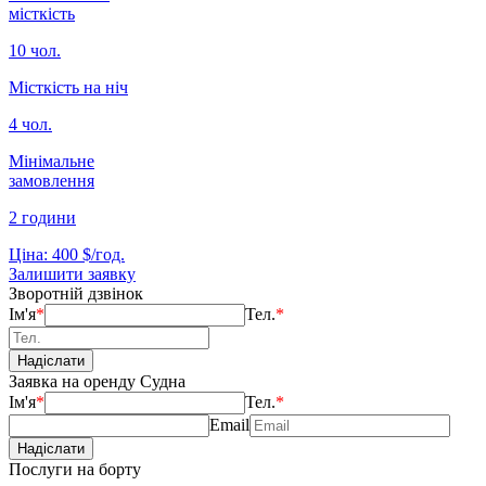
місткість
10 чол.
Місткість на ніч
4 чол.
Мінімальне
замовлення
2 години
Ціна: 400 $/год.
Залишити заявку
Зворотній дзвінок
Ім'я
*
Тел.
*
Заявка на оренду Судна
Ім'я
*
Тел.
*
Email
Послуги на борту