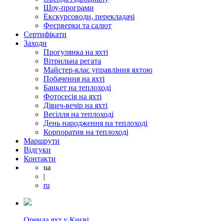
Шоу-програми
Екскурсоводи, перекладачі
Феєрверки та салют
Сертифікати
Заходи
Прогулянка на яхті
Вітрильна регата
Майстер-клас управління яхтою
Побачення на яхті
Банкет на теплоході
Фотосесія на яхті
Дівич-вечір на яхті
Весілля на теплоході
День народження на теплоході
Корпоратив на теплоході
Маршрути
Відгуки
Контакти
ua
|
ru
Оренда яхт у Києві