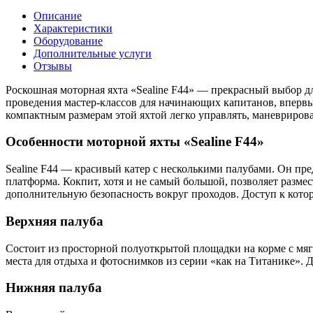
Описание
Характеристики
Оборудование
Дополнительные услуги
Отзывы
Роскошная моторная яхта «Sealine F44» — прекрасный выбор д
проведения мастер-классов для начинающих капитанов, впервые
компактным размерам этой яхтой легко управлять, маневрирова
Особенности моторной яхты «Sealine F44»
Sealine F44 — красивый катер с несколькими палубами. Он пре
платформа. Кокпит, хотя и не самый большой, позволяет разм
дополнительную безопасность вокруг проходов. Доступ к кото
Верхняя палуба
Состоит из просторной полуоткрытой площадки на корме с мя
места для отдыха и фотоснимков из серии «как на Титанике». Д
Нижняя палуба