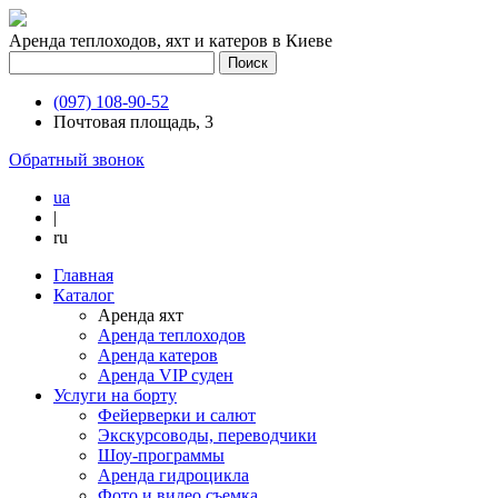
Аренда теплоходов, яхт и катеров в Киеве
(097) 108-90-52
Почтовая площадь, 3
Обратный звонок
ua
|
ru
Главная
Каталог
Аренда яхт
Аренда теплоходов
Аренда катеров
Аренда VIP суден
Услуги на борту
Фейерверки и салют
Экскурсоводы, переводчики
Шоу-программы
Аренда гидроцикла
Фото и видео съемка