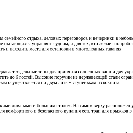
ля семейного отдыха, деловых переговоров и вечеринки в небол
 пытающихся управлять судном, и для тех, кто желает попробова
ть и находить места для остановки в многолюдных гаванях.
длагает отдельные зоны для принятия солнечных ванн и для укры
естить до 6 гостей. Высокие поручни из нержавеющей стали огр
рым осуществляется по двум литым ступенькам из кокпита.
гкими диванами и большим столом. На самом верху расположен
ля комфортного и безопасного купания есть трап для прыжков в 