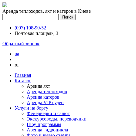
Аренда теплоходов, яхт и катеров в Киеве
(097) 108-90-52
Почтовая площадь, 3
Обратный звонок
ua
|
ru
Главная
Каталог
Аренда яхт
Аренда теплоходов
Аренда катеров
Аренда VIP суден
Услуги на борту
Фейерверки и салют
Экскурсоводы, переводчики
Шоу-программы
Аренда гидроцикла
Фото и видео съемка