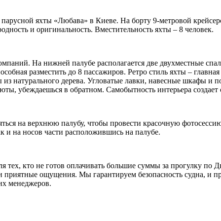
ат парусной яхты «Любава» в Киеве. На борту 9-метровой крейс
родность и оригинальность. Вместительность яхты – 8 человек.
мпаний. На нижней палубе располагается две двухместные спаль
пособная разместить до 8 пассажиров. Ретро стиль яхты – главна
из натурального дерева. Угловатые лавки, навесные шкафы и по
аюты, убеждаешься в обратном. Самобытность интерьера создает 
яться на верхнюю палубу, чтобы провести красочную фотосессию
ак и на носов части расположившись на палубе.
я тех, кто не готов оплачивать большие суммы за прогулку по 
 приятные ощущения. Мы гарантируем безопасность судна, и пр
их менеджеров.