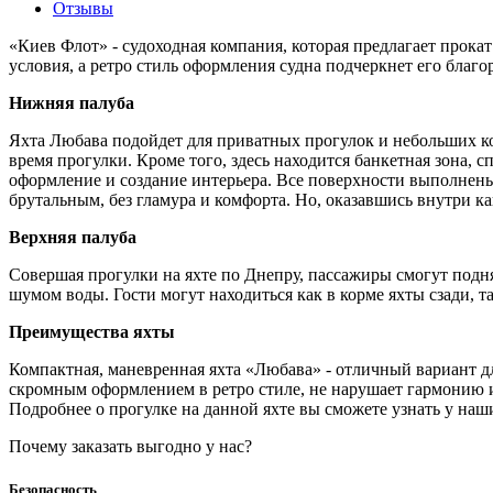
Отзывы
«Киев Флот» - судоходная компания, которая предлагает прок
условия, а ретро стиль оформления судна подчеркнет его благо
Нижняя палуба
Яхта Любава подойдет для приватных прогулок и небольших ко
время прогулки. Кроме того, здесь находится банкетная зона, с
оформление и создание интерьера. Все поверхности выполнены 
брутальным, без гламура и комфорта. Но, оказавшись внутри к
Верхняя палуба
Совершая прогулки на яхте по Днепру, пассажиры смогут подн
шумом воды. Гости могут находиться как в корме яхты сзади, т
Преимущества яхты
Компактная, маневренная яхта «Любава» - отличный вариант дл
скромным оформлением в ретро стиле, не нарушает гармонию и
Подробнее о прогулке на данной яхте вы сможете узнать у наш
Почему заказать выгодно у нас?
Безопасность