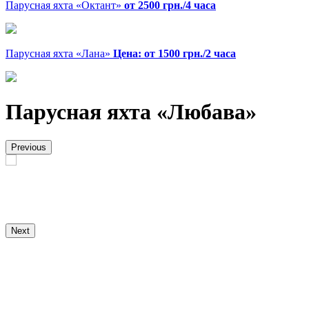
Парусная яхта «Октант»
от 2500 грн./4 часа
Парусная яхта «Лана»
Цена: от 1500 грн./2 часа
Парусная яхта «Любава»
Previous
Next