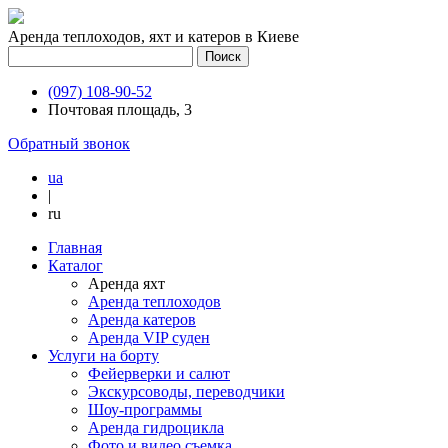
Аренда теплоходов, яхт и катеров в Киеве
(097) 108-90-52
Почтовая площадь, 3
Обратный звонок
ua
|
ru
Главная
Каталог
Аренда яхт
Аренда теплоходов
Аренда катеров
Аренда VIP суден
Услуги на борту
Фейерверки и салют
Экскурсоводы, переводчики
Шоу-программы
Аренда гидроцикла
Фото и видео съемка